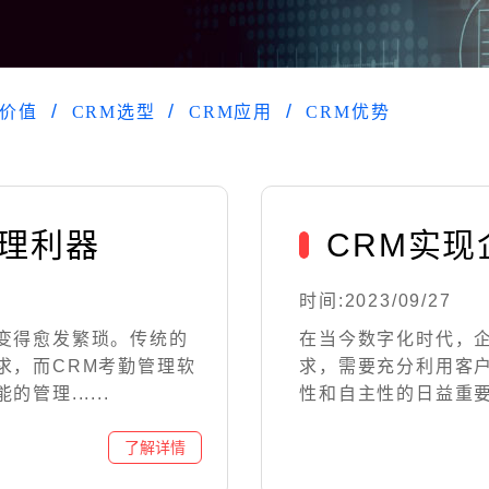
M价值
CRM选型
CRM应用
CRM优势
管理利器
CRM实
时间:2023/09/27
变得愈发繁琐。传统的
在当今数字化时代，
求，而CRM考勤管理软
求，需要充分利用客
理......
性和自主性的日益重