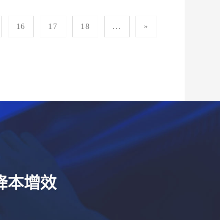
16
17
18
...
»