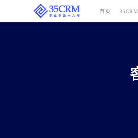
首页
35CR