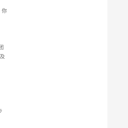
，你
团
就及
步