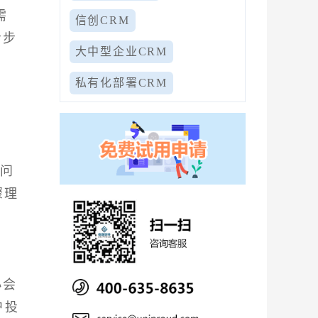
需
信创CRM
步步
大中型企业CRM
私有化部署CRM
么问
骤理
小会
户投