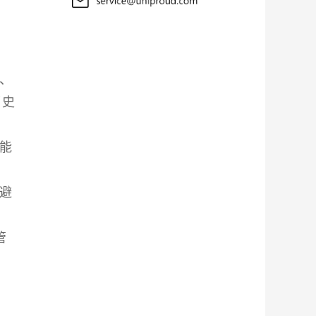
名、
历史
都能
，避
管