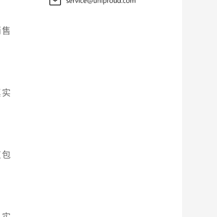
销售
真实
应包
与实