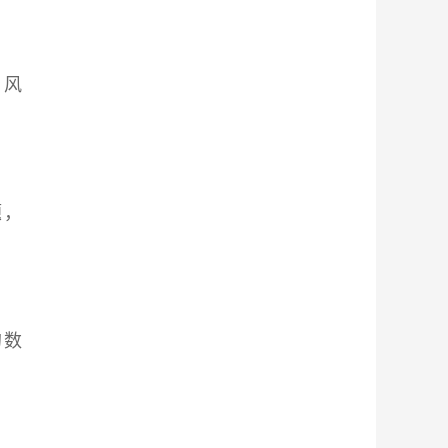
与风
题，
的数