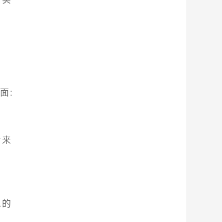
面:
对来
息的