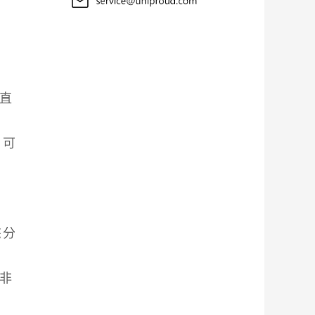
垂直
，可
态分
而非