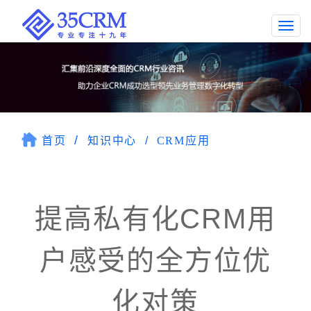
Togg
navi
首页
知识中心
CRM应用
提高私有化CRM用
户感受的全方位优
化对策