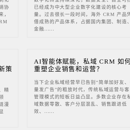
销协
已经成为中大型企业数字化建设的核心考
来，
量。过去很长一段时间，海外 CRM 产品
RM
借成熟的产品体系，占据国内集团、制造
金融......
业
AI智能体赋能，私域 CRM 如
新策
重塑企业销售和运营？
当下企业私域经营早已告别“简单加好友、
量发广告”的粗放时代，传统私域运营与客
、精
管理模式的短板日益凸显。多数企业存在
领
域数据零散、客户分层混乱、销售跟进低
链漫
效、......
显