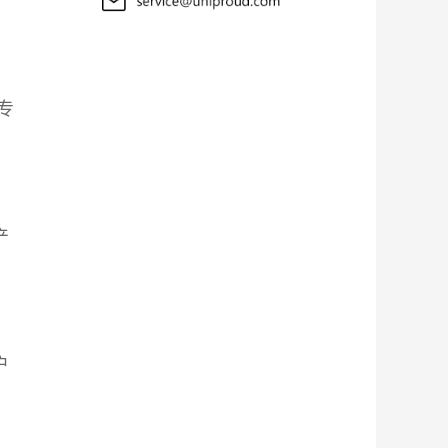
专
产
。
户