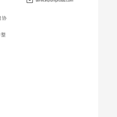
缝协
的整