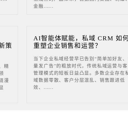
金融......
业
AI智能体赋能，私域 CRM 如
新策
重塑企业销售和运营？
当下企业私域经营早已告别“简单加好友、
量发广告”的粗放时代，传统私域运营与客
、精
管理模式的短板日益凸显。多数企业存在
领
域数据零散、客户分层混乱、销售跟进低
链漫
效、......
显