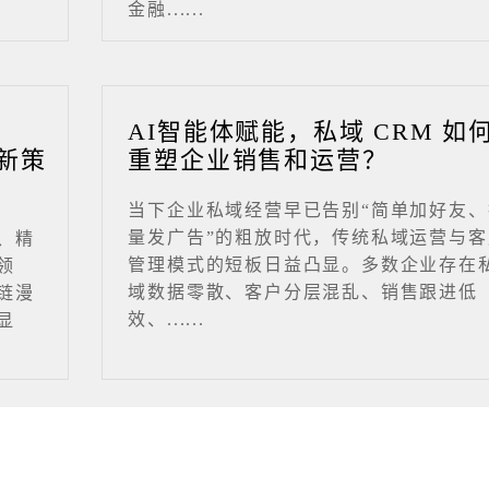
金融......
业
AI智能体赋能，私域 CRM 如
新策
重塑企业销售和运营？
当下企业私域经营早已告别“简单加好友、
量发广告”的粗放时代，传统私域运营与客
、精
管理模式的短板日益凸显。多数企业存在
领
域数据零散、客户分层混乱、销售跟进低
链漫
效、......
显