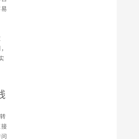
容易
策
制，
实
线
响转
直接
的问