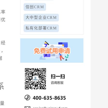
信创CRM
化率
大中型企业CRM
期优
私有化部署CRM
和经
售，
据
系
大量