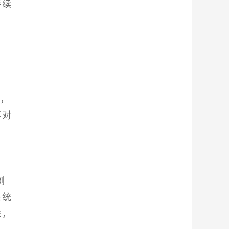
持续
面，
不对
浏
系统
虑，