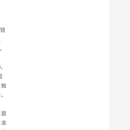
会错
遗
上。
人
提
次触
理。
次跟
标准