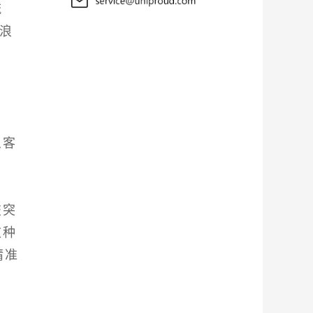
流
且浪
。
义客
交突
这种
精准