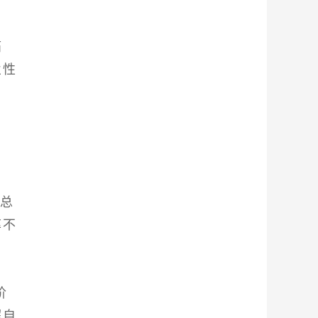
痛
业性
。
盘总
率不
。
阶
解自