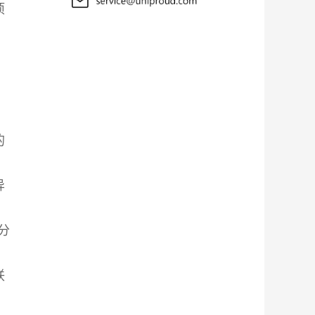
项
的
异
分
联