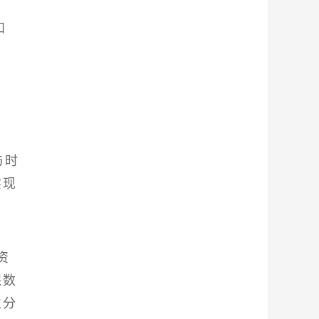
和
与时
实现
资
保数
立分