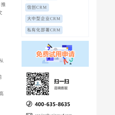
和推
信创CRM
文
大中型企业CRM
私有化部署CRM
从
前
高
。