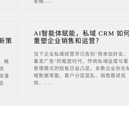
金融......
业
AI智能体赋能，私域 CRM 如
新策
重塑企业销售和运营？
当下企业私域经营早已告别“简单加好友、
量发广告”的粗放时代，传统私域运营与客
、精
管理模式的短板日益凸显。多数企业存在
领
域数据零散、客户分层混乱、销售跟进低
链漫
效、......
显