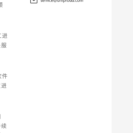
预
工进
决服
软件
改进
目
持续