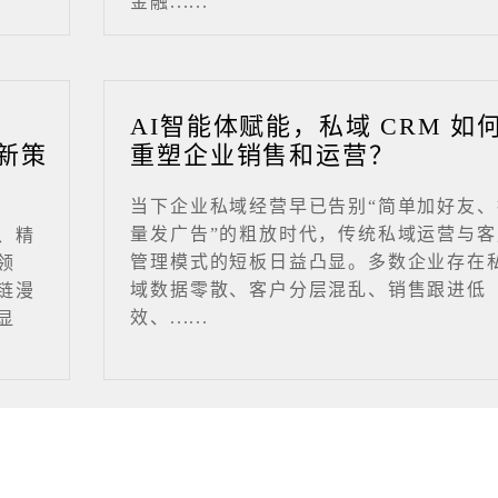
金融......
业
AI智能体赋能，私域 CRM 如
新策
重塑企业销售和运营？
当下企业私域经营早已告别“简单加好友、
量发广告”的粗放时代，传统私域运营与客
、精
管理模式的短板日益凸显。多数企业存在
领
域数据零散、客户分层混乱、销售跟进低
链漫
效、......
显