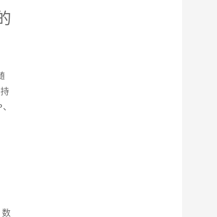
的
随
支持
P、
，数