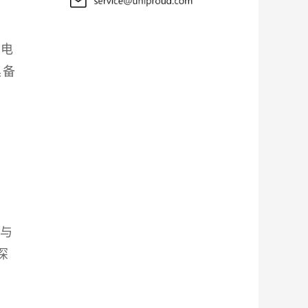
集
国电
具备
式与
深