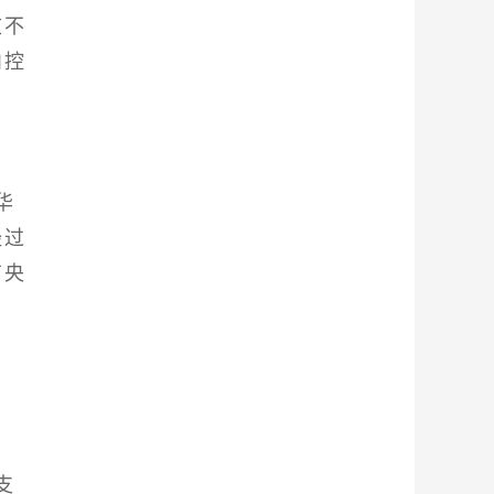
这不
内控
华
经过
有央
支