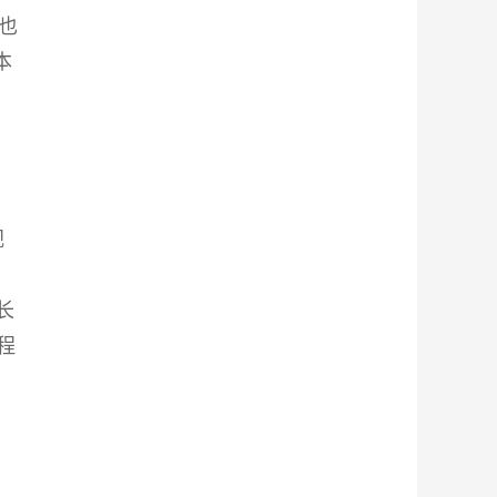
也
本
视
长
程