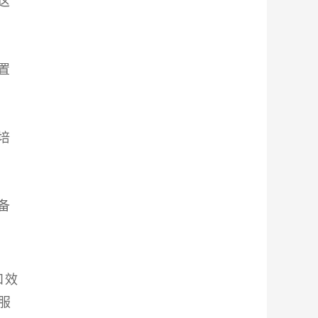
这
置
培
备
和效
服