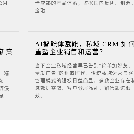
RM
借成熟的产品体系，占据国内集团、制造
金融......
业
AI智能体赋能，私域 CRM 如
新策
重塑企业销售和运营？
当下企业私域经营早已告别“简单加好友、
量发广告”的粗放时代，传统私域运营与客
、精
管理模式的短板日益凸显。多数企业存在
领
域数据零散、客户分层混乱、销售跟进低
链漫
效、......
显