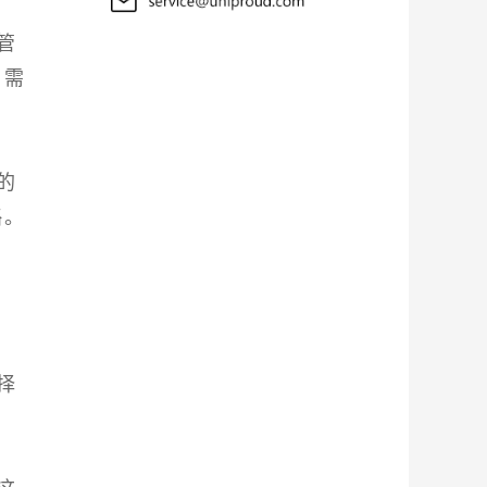
管
户需
的
略。
择