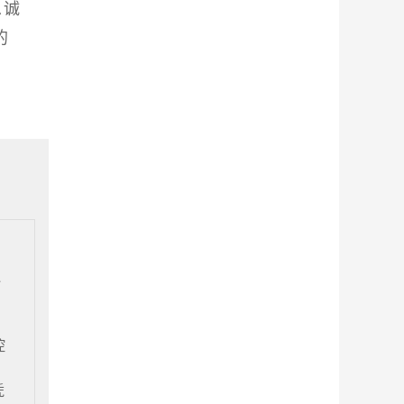
忠诚
的
海
控
凭