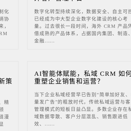
制化
数字化转型持续深化，数据安全、自主可
销协
已经成为中大型企业数字化建设的核心考
来，
量。过去很长一段时间，海外 CRM 产品
RM
借成熟的产品体系，占据国内集团、制造
金融......
业
AI智能体赋能，私域 CRM 如
新策
重塑企业销售和运营？
当下企业私域经营早已告别“简单加好友、
量发广告”的粗放时代，传统私域运营与客
、精
管理模式的短板日益凸显。多数企业存在
领
域数据零散、客户分层混乱、销售跟进低
链漫
效、......
显