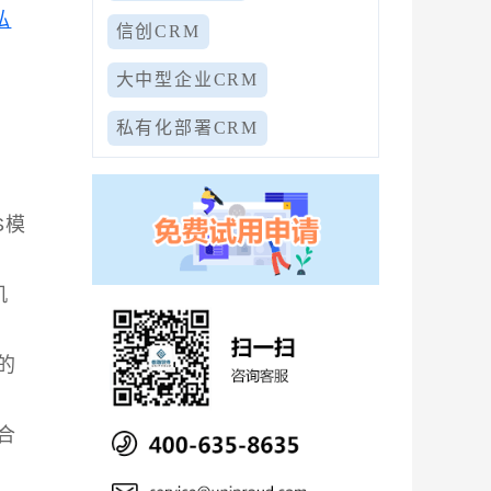
私
信创CRM
大中型企业CRM
私有化部署CRM
S模
机
的
合