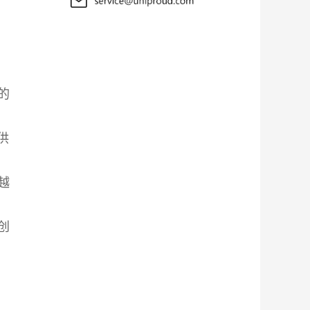
的
供
越
创