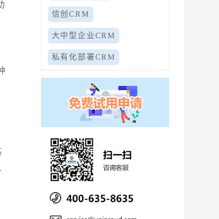
助
信创CRM
大中型企业CRM
不
私有化部署CRM
种
业
基
人
因