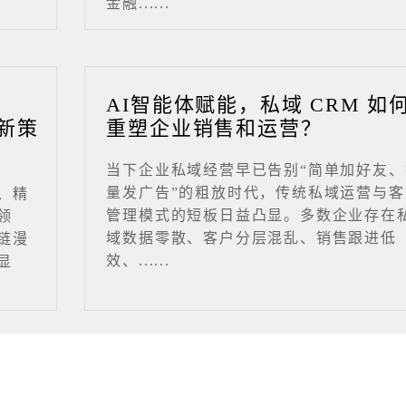
金融......
业
AI智能体赋能，私域 CRM 如
新策
重塑企业销售和运营？
当下企业私域经营早已告别“简单加好友、
量发广告”的粗放时代，传统私域运营与客
、精
管理模式的短板日益凸显。多数企业存在
领
域数据零散、客户分层混乱、销售跟进低
链漫
效、......
显