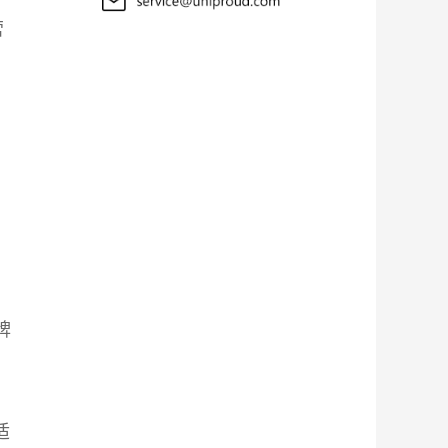
营
牌
适