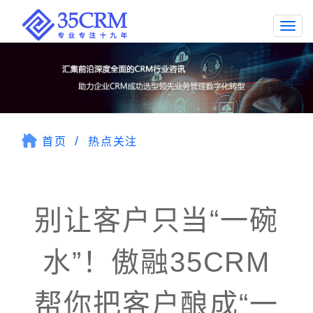
Togg
navi
首页
热点关注
别让客户只当“一碗
水”！傲融35CRM
帮你把客户酿成“一