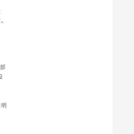
金
态。
化部
设
透明