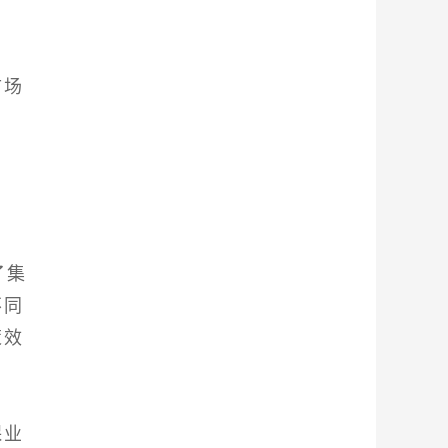
市场
了集
不同
策效
保业