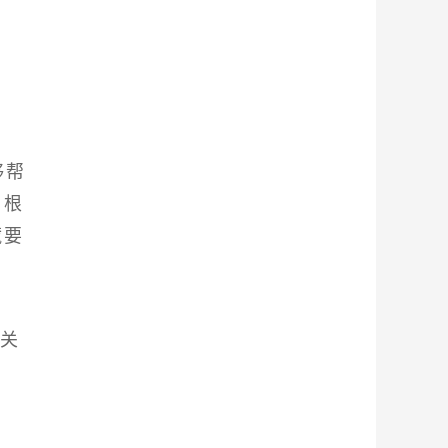
够帮
。根
藏要
户关