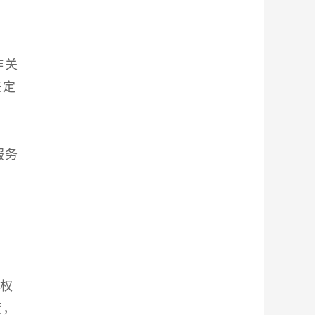
作关
来定
服务
和权
度，