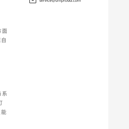
方面
据自
与系
订
业能