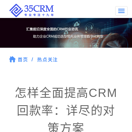
Togg
navi
首页
热点关注
怎样全面提高CRM
回款率：详尽的对
策方案