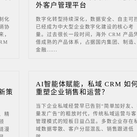
外客户管理平台
制化
数字化转型持续深化，数据安全、自主可
销协
已经成为中大型企业数字化建设的核心考
来，
量。过去很长一段时间，海外 CRM 产品
RM
借成熟的产品体系，占据国内集团、制造
金融......
业
AI智能体赋能，私域 CRM 如
新策
重塑企业销售和运营？
当下企业私域经营早已告别“简单加好友、
量发广告”的粗放时代，传统私域运营与客
、精
管理模式的短板日益凸显。多数企业存在
领
域数据零散、客户分层混乱、销售跟进低
链漫
效、......
显