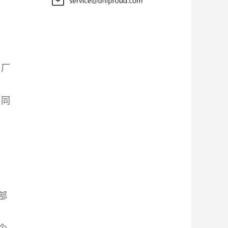
些厂
不同
部