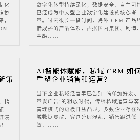
制化
数字化转型持续深化，数据安全、自主可
销协
已经成为中大型企业数字化建设的核心考
来，
量。过去很长一段时间，海外 CRM 产品
RM
借成熟的产品体系，占据国内集团、制造
金融......
业
AI智能体赋能，私域 CRM 如
新策
重塑企业销售和运营？
当下企业私域经营早已告别“简单加好友、
量发广告”的粗放时代，传统私域运营与客
、精
管理模式的短板日益凸显。多数企业存在
领
域数据零散、客户分层混乱、销售跟进低
链漫
效、......
显