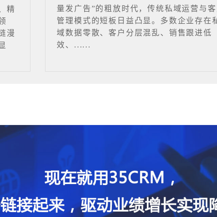
量发广告”的粗放时代，传统私域运营与客
、精
管理模式的短板日益凸显。多数企业存在
领
域数据零散、客户分层混乱、销售跟进低
链漫
效、......
显