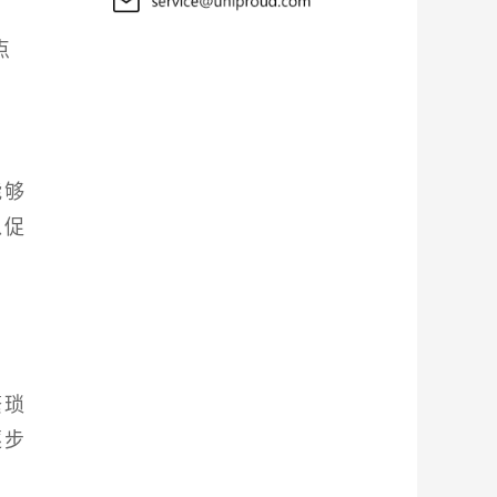
点
能够
以促
繁琐
逐步