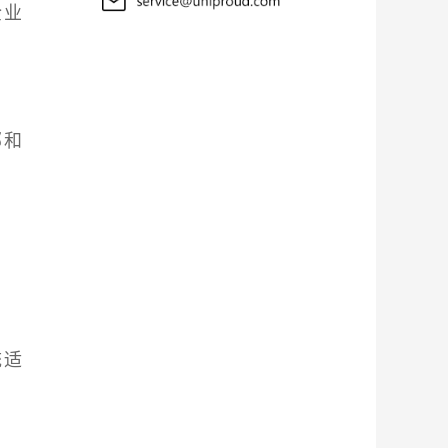
企业
部和
统适