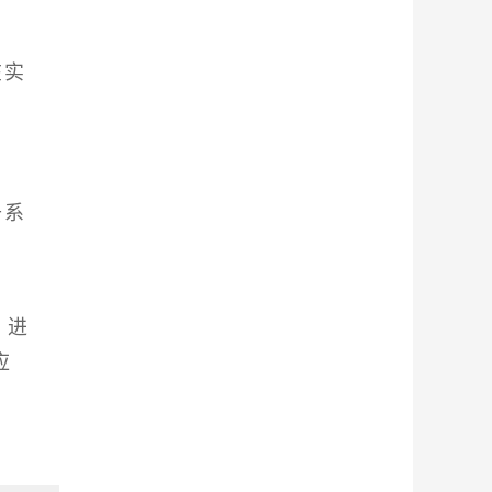
在实
升系
。进
应