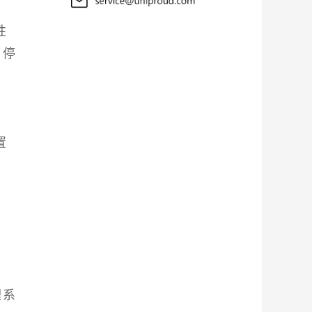
性
目停
置
理系