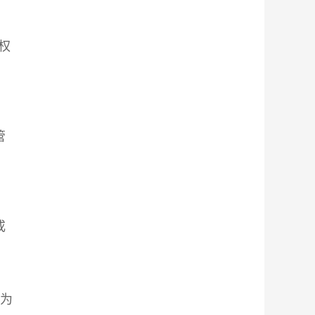
权
管
或
成为