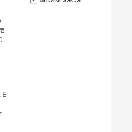
择
范
系
的日
、
统