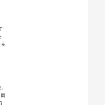
于
分
够充
理，
。同
的