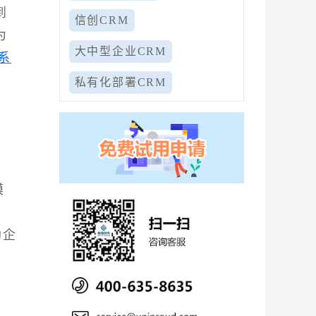
到
信创CRM
为
大中型企业CRM
系
私有化部署CRM
模
助企