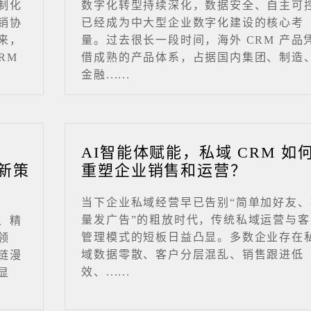
制化
数字化转型持续深化，数据安全、自主可
销协
已经成为中大型企业数字化建设的核心考
来，
量。过去很长一段时间，海外 CRM 产品
RM
借成熟的产品体系，占据国内集团、制造
金融......
业
AI智能体赋能，私域 CRM 如
新策
重塑企业销售和运营？
当下企业私域经营早已告别“简单加好友、
量发广告”的粗放时代，传统私域运营与客
、精
管理模式的短板日益凸显。多数企业存在
领
域数据零散、客户分层混乱、销售跟进低
链漫
效、......
显