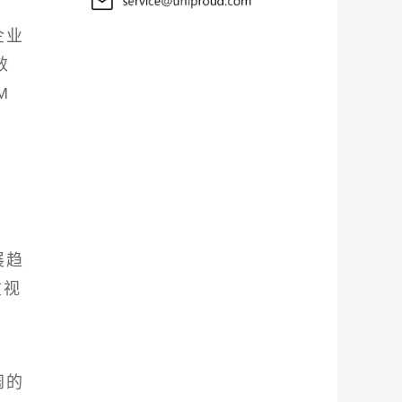
企业
效
M
展趋
重视
阔的