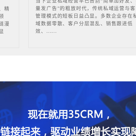
当下企业私域经营早已告别“简单加好友、
量发广告”的粗放时代，传统私域运营与客
、精
管理模式的短板日益凸显。多数企业存在
领
域数据零散、客户分层混乱、销售跟进低
链漫
效、......
显