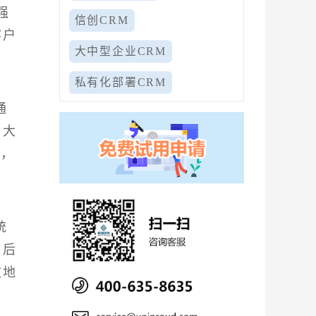
强
信创CRM
客户
大中型企业CRM
私有化部署CRM
通
，大
求，
统
售后
效地