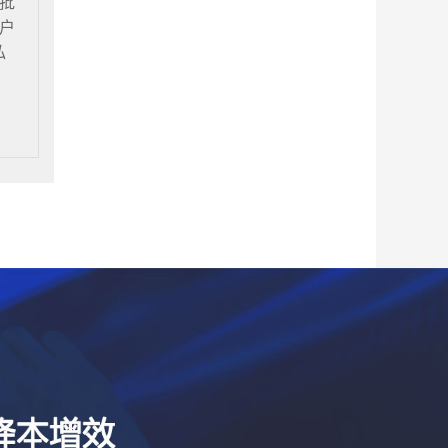
批
户
私