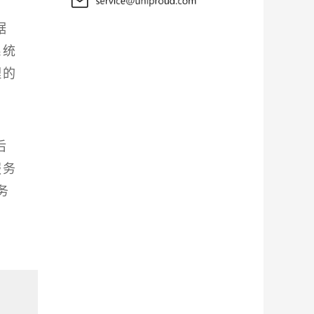
据
系统
理的
后
服务
务