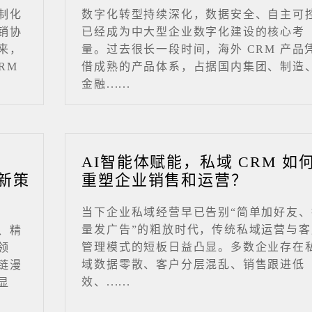
制化
数字化转型持续深化，数据安全、自主可
销协
已经成为中大型企业数字化建设的核心考
来，
量。过去很长一段时间，海外 CRM 产品
RM
借成熟的产品体系，占据国内集团、制造
金融......
业
AI智能体赋能，私域 CRM 如
新策
重塑企业销售和运营？
当下企业私域经营早已告别“简单加好友、
量发广告”的粗放时代，传统私域运营与客
、精
管理模式的短板日益凸显。多数企业存在
领
域数据零散、客户分层混乱、销售跟进低
链漫
效、......
显