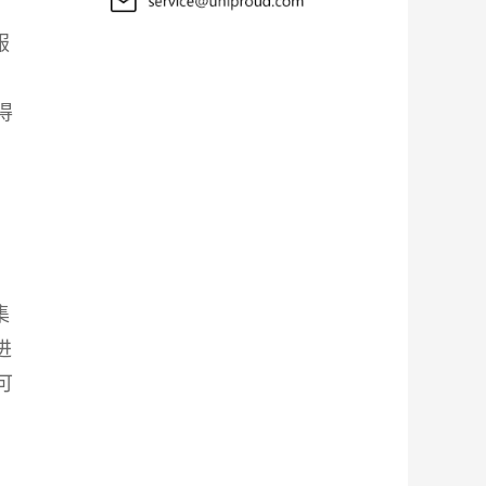
服
得
集
进
可