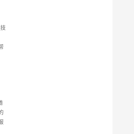
的技
帮
随
的
服