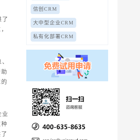
信创CRM
供了
大中型企业CRM
求，
私有化部署CRM
息、
帮助
求的
企业
这种
供了