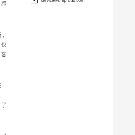
任感
析，
不仅
高客
天
服
高了