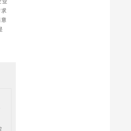
企业
需求
满意
是
海
控