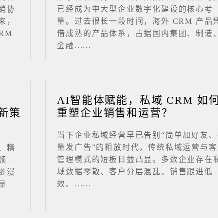
销协
已经成为中大型企业数字化建设的核心考
来，
量。过去很长一段时间，海外 CRM 产品
RM
借成熟的产品体系，占据国内集团、制造
金融......
业
AI智能体赋能，私域 CRM 如
新策
重塑企业销售和运营？
当下企业私域经营早已告别“简单加好友、
量发广告”的粗放时代，传统私域运营与客
、精
管理模式的短板日益凸显。多数企业存在
领
域数据零散、客户分层混乱、销售跟进低
链漫
效、......
显