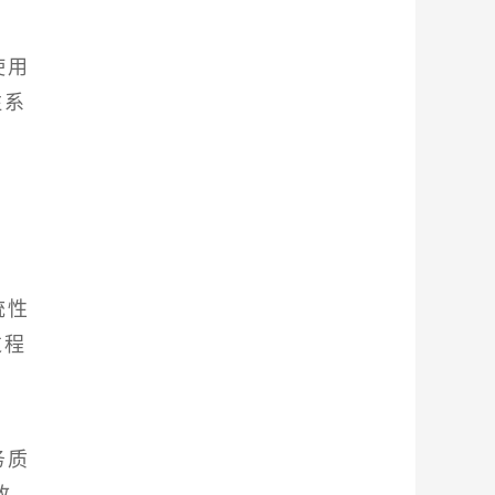
使用
注系
统性
过程
务质
改