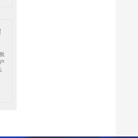
何
批
户
私