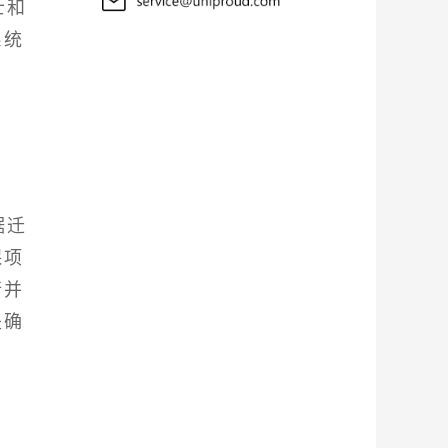
士和
系统
据迁
保项
行并
是确