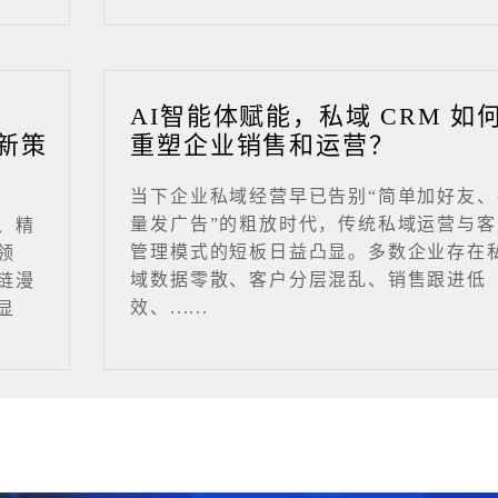
业
AI智能体赋能，私域 CRM 如
新策
重塑企业销售和运营？
当下企业私域经营早已告别“简单加好友、
量发广告”的粗放时代，传统私域运营与客
、精
管理模式的短板日益凸显。多数企业存在
领
域数据零散、客户分层混乱、销售跟进低
链漫
效、......
显