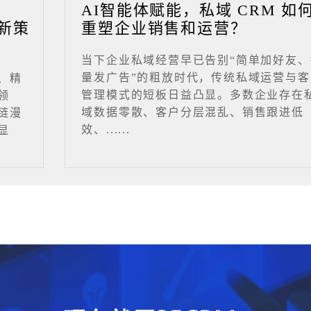
业
AI智能体赋能，私域 CRM 如
新策
重塑企业销售和运营？
当下企业私域经营早已告别“简单加好友、
量发广告”的粗放时代，传统私域运营与客
、精
管理模式的短板日益凸显。多数企业存在
领
域数据零散、客户分层混乱、销售跟进低
链漫
效、......
显