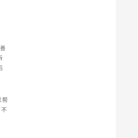
善
诉
后
以帮
有不