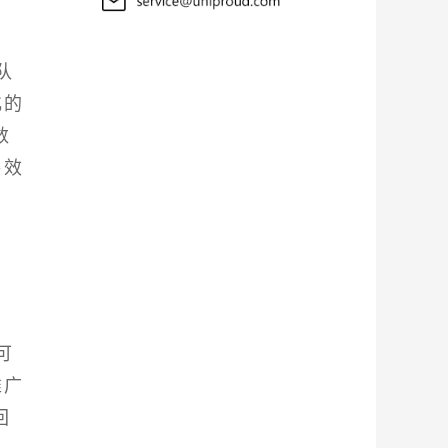
队
化的
数
售效
可
推广
回