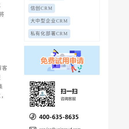
境
信创CRM
将
大中型企业CRM
私有化部署CRM
解客
服
集
求，