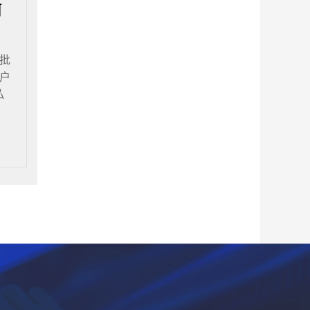
何
批
户
私