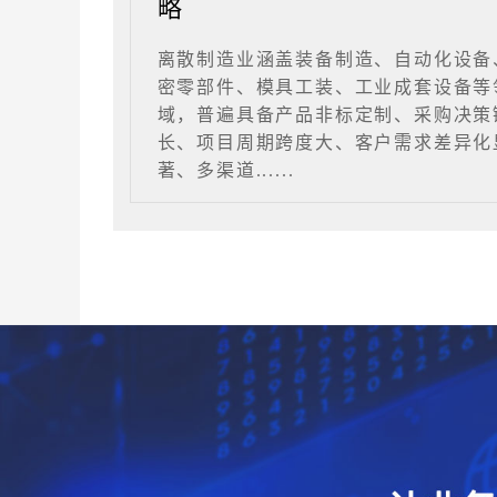
略
离散制造业涵盖装备制造、自动化设备
密零部件、模具工装、工业成套设备等
域，普遍具备产品非标定制、采购决策
长、项目周期跨度大、客户需求差异化
著、多渠道......