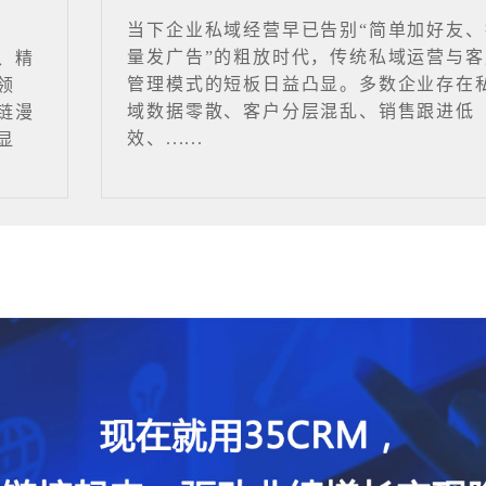
当下企业私域经营早已告别“简单加好友、
量发广告”的粗放时代，传统私域运营与客
、精
管理模式的短板日益凸显。多数企业存在
领
域数据零散、客户分层混乱、销售跟进低
链漫
效、......
显