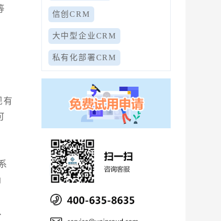
等
信创CRM
大中型企业CRM
私有化部署CRM
现有
可
系
确
、