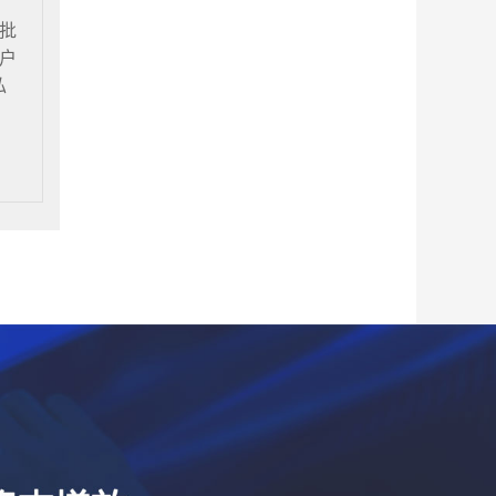
批
户
私