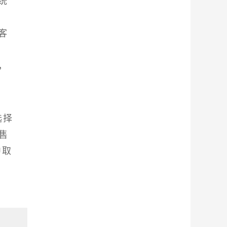
统
客
，
选择
售
中取