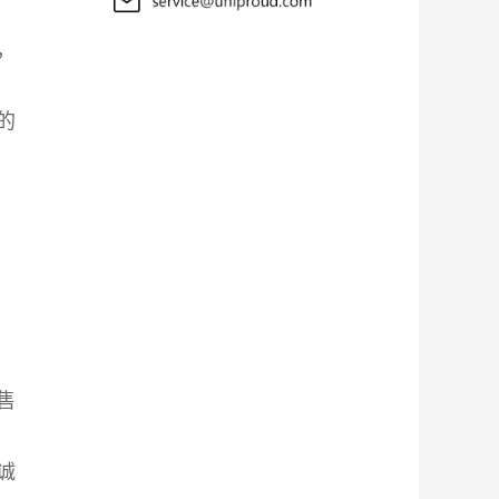
，
的
售
诚