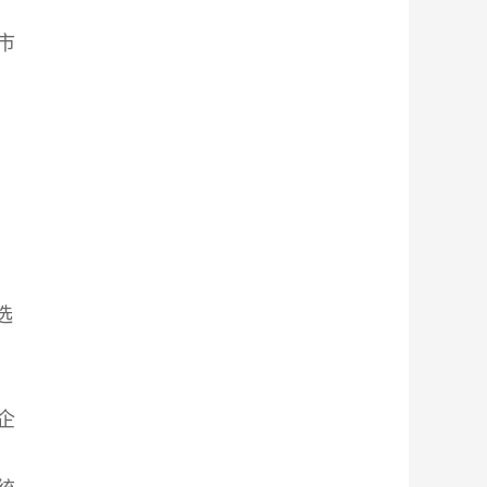
市
选
企