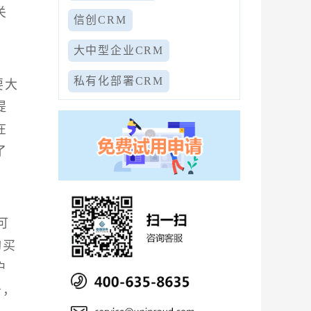
关
信创CRM
大中型企业CRM
私有化部署CRM
要大
提
在
了
可
购买
户
务，