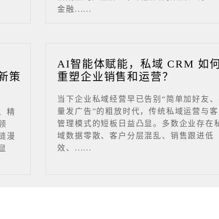
金融......
业
AI智能体赋能，私域 CRM 如
新策
重塑企业销售和运营？
当下企业私域经营早已告别“简单加好友、
量发广告”的粗放时代，传统私域运营与客
、精
管理模式的短板日益凸显。多数企业存在
领
域数据零散、客户分层混乱、销售跟进低
链漫
效、......
显