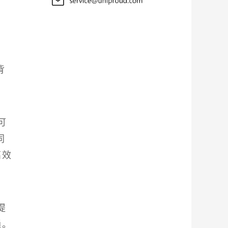
，
背
可
同
高效
提
通。