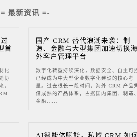
-= 最新资讯 =-
成过
国产 CRM 替代浪潮来袭：制
型首
造、金融与大型集团加速切换
外客户管理平台
制化
数字化转型持续深化，数据安全、自主可
销协
已经成为中大型企业数字化建设的核心考
来，
量。过去很长一段时间，海外 CRM 产品
RM
借成熟的产品体系，占据国内集团、制造
金融......
业
AI智能体赋能，私域 CRM 如