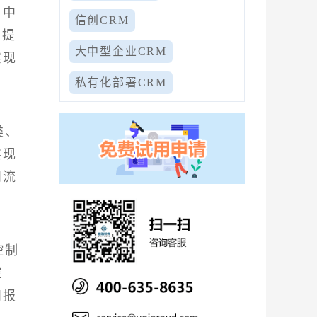
。中
信创CRM
业提
大中型企业CRM
实现
私有化部署CRM
类、
实现
和流
控制
控
和报