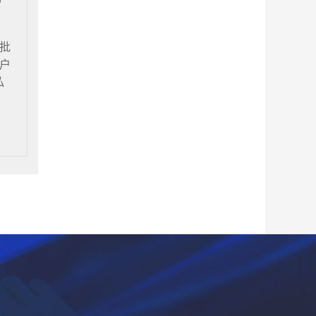
批
户
私