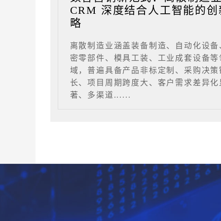
CRM 深度结合人工智能的创
略
离散制造业涵盖装备制造、自动化设备
密零部件、模具工装、工业成套设备等
域，普遍具备产品非标定制、采购决策
长、项目周期跨度大、客户需求差异化
著、多渠道......