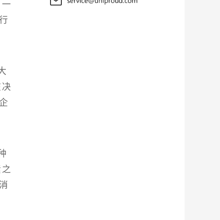
另一
行
大
在决
企
种
素之
消