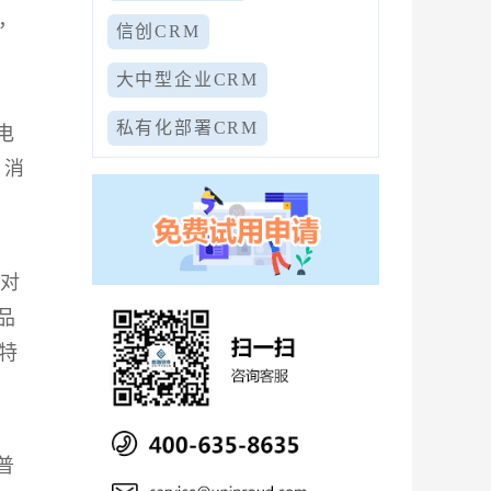
，
信创CRM
大中型企业CRM
私有化部署CRM
电
，消
群对
品
特
普