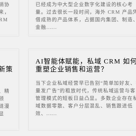
销协
已经成为中大型企业数字化建设的核心考
来，
量。过去很长一段时间，海外 CRM 产品
RM
借成熟的产品体系，占据国内集团、制造
金融......
业
AI智能体赋能，私域 CRM 如
新策
重塑企业销售和运营？
当下企业私域经营早已告别“简单加好友、
量发广告”的粗放时代，传统私域运营与客
、精
管理模式的短板日益凸显。多数企业存在
领
域数据零散、客户分层混乱、销售跟进低
链漫
效、......
显