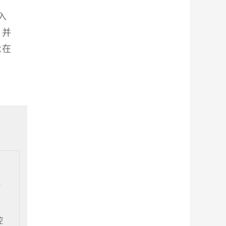
入
，并
能在
海
控