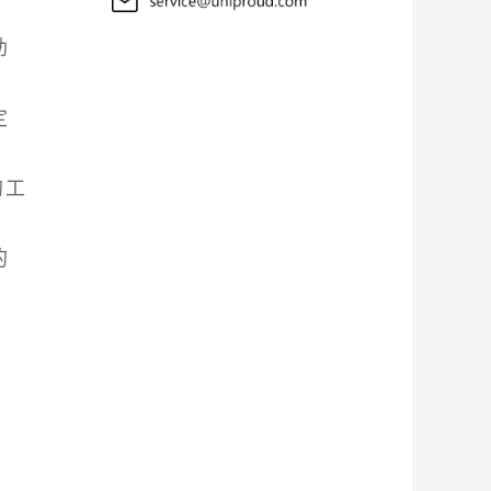
助
定
的工
的