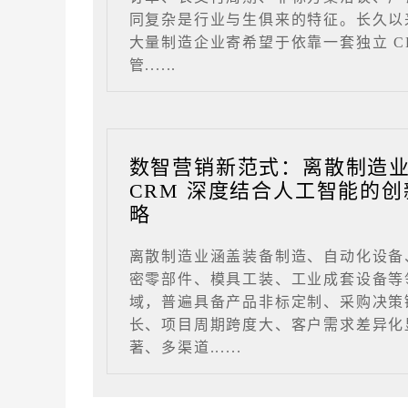
同复杂是行业与生俱来的特征。长久以
大量制造企业寄希望于依靠一套独立 C
管......
数智营销新范式：离散制造
CRM 深度结合人工智能的创
略
离散制造业涵盖装备制造、自动化设备
密零部件、模具工装、工业成套设备等
域，普遍具备产品非标定制、采购决策
长、项目周期跨度大、客户需求差异化
著、多渠道......