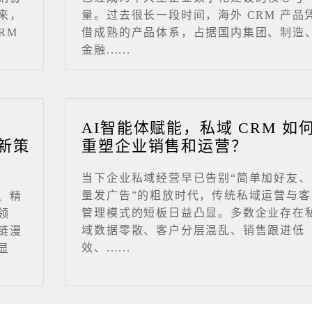
来，
量。过去很长一段时间，海外 CRM 产品
RM
借成熟的产品体系，占据国内集团、制造
金融......
业
AI智能体赋能，私域 CRM 如
新策
重塑企业销售和运营？
当下企业私域经营早已告别“简单加好友、
量发广告”的粗放时代，传统私域运营与客
、精
管理模式的短板日益凸显。多数企业存在
领
域数据零散、客户分层混乱、销售跟进低
链漫
效、......
显