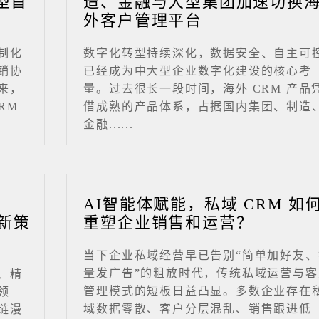
型首
造、金融与大型集团加速切换
外客户管理平台
制化
数字化转型持续深化，数据安全、自主可
销协
已经成为中大型企业数字化建设的核心考
来，
量。过去很长一段时间，海外 CRM 产品
RM
借成熟的产品体系，占据国内集团、制造
金融......
业
AI智能体赋能，私域 CRM 如
新策
重塑企业销售和运营？
当下企业私域经营早已告别“简单加好友、
量发广告”的粗放时代，传统私域运营与客
、精
管理模式的短板日益凸显。多数企业存在
领
域数据零散、客户分层混乱、销售跟进低
链漫