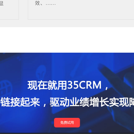
效、......
显