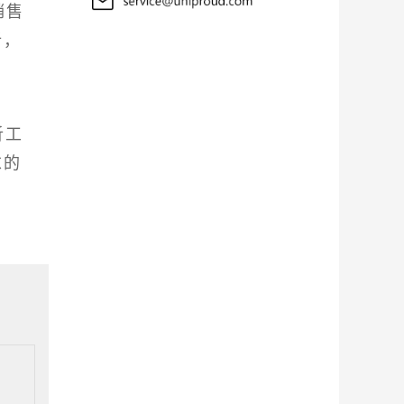
销售
析，
析工
求的