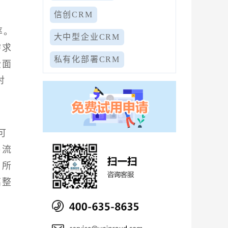
信创CRM
率。
大中型企业CRM
需求
私有化部署CRM
全面
对
可
售流
户所
高整