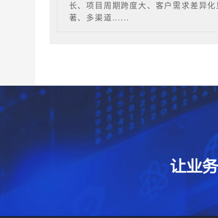
长、项目周期跨度大、客户需求差异化
著、多渠道......