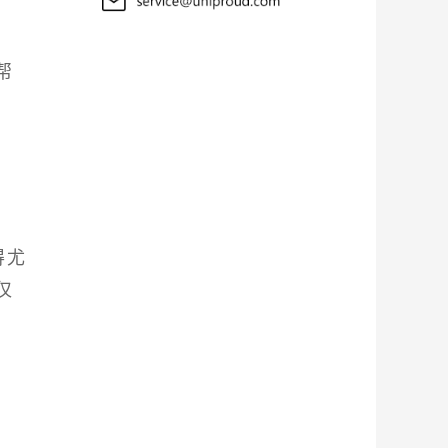
，
帮
得尤
仅