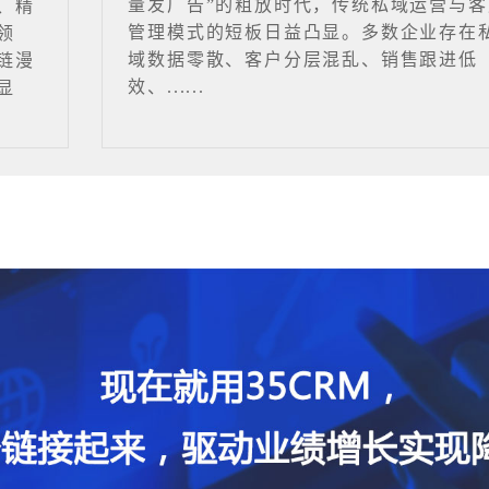
量发广告”的粗放时代，传统私域运营与客
、精
管理模式的短板日益凸显。多数企业存在
领
域数据零散、客户分层混乱、销售跟进低
链漫
效、......
显