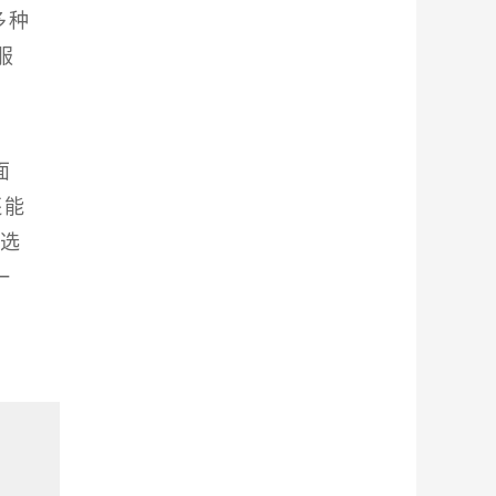
多种
服
面
还能
优选
一