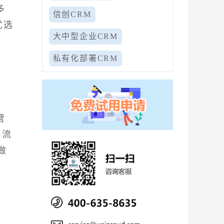
多
信创CRM
优选
大中型企业CRM
私有化部署CRM
营
售流
做