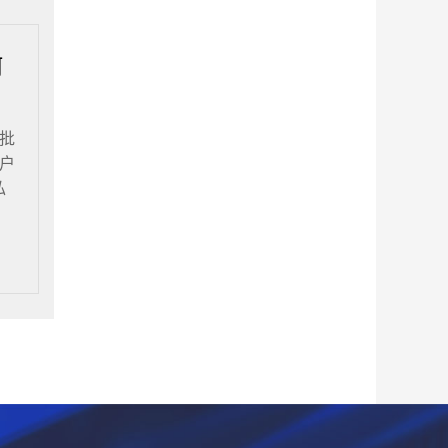
何
批
户
私