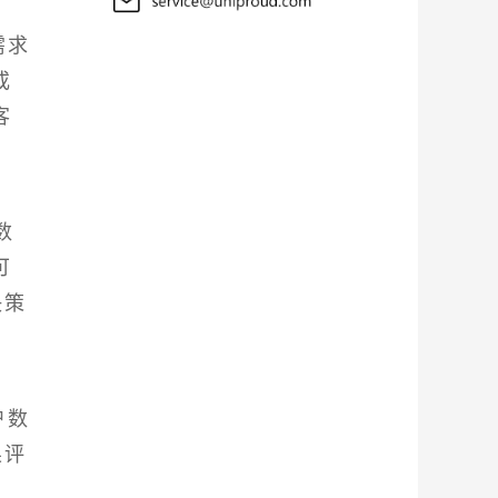
需求
或
客
数
可
决策
户数
果评