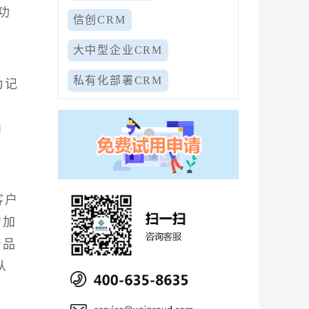
功
信创CRM
大中型企业CRM
私有化部署CRM
为记
，
内
客户
增加
产品
从