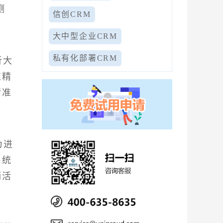
测
信创CRM
大中型企业CRM
私有化部署CRM
析大
过精
精准
为进
系统
销活