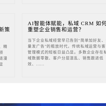
业
AI智能体赋能，私域 CRM 如
新策
重塑企业销售和运营？
当下企业私域经营早已告别“简单加好友、
量发广告”的粗放时代，传统私域运营与客
、精
管理模式的短板日益凸显。多数企业存在
领
域数据零散、客户分层混乱、销售跟进低
链漫
效、......
显