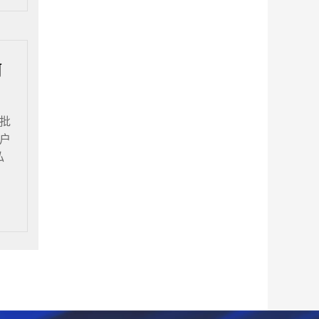
何
批
户
私