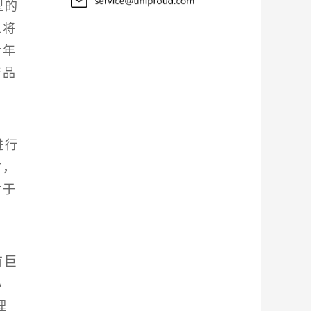
型的
以将
青年
产品
进行
时，
对于
有巨
心
理