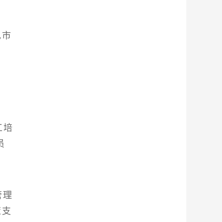
现市
工培
员
管理
策支