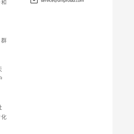
务和
户群
天
户
社
转化