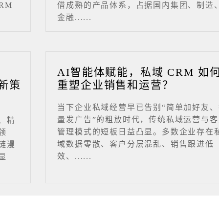
RM
借成熟的产品体系，占据国内集团、制造
金融......
业
AI智能体赋能，私域 CRM 如
新策
重塑企业销售和运营？
当下企业私域经营早已告别“简单加好友、
量发广告”的粗放时代，传统私域运营与客
、精
管理模式的短板日益凸显。多数企业存在
领
域数据零散、客户分层混乱、销售跟进低
链漫
效、......
显