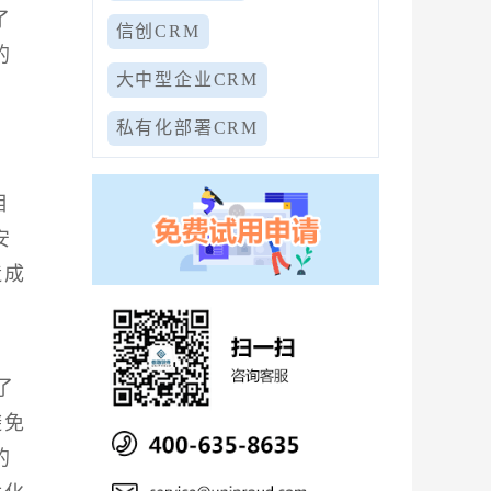
了
信创CRM
的
大中型企业CRM
私有化部署CRM
相
安
造成
了
避免
的