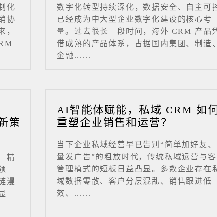
制化
数字化转型持续深化，数据安全、自主可
销协
已经成为中大型企业数字化建设的核心考
来，
量。过去很长一段时间，海外 CRM 产品
RM
借成熟的产品体系，占据国内集团、制造
金融......
业
AI智能体赋能，私域 CRM 如
新策
重塑企业销售和运营？
当下企业私域经营早已告别“简单加好友、
量发广告”的粗放时代，传统私域运营与客
、精
管理模式的短板日益凸显。多数企业存在
领
域数据零散、客户分层混乱、销售跟进低
链漫
效、......
显