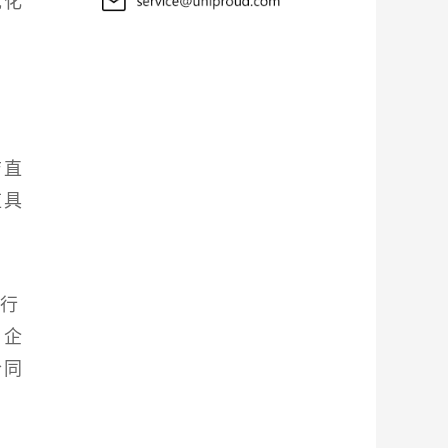
优化
洁直
应具
进行
与企
合同