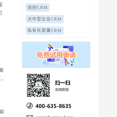
服
信创CRM
已
大中型企业CRM
私有化部署CRM
案
施，
解