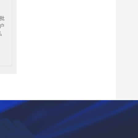
批
户
私