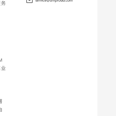
服务
M
高业
署
由