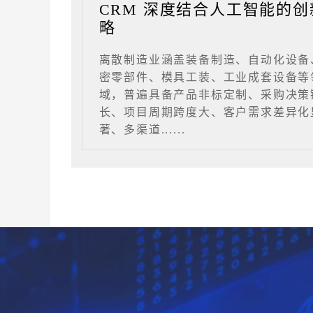
CRM 深度结合人工智能的创
略
离散制造业涵盖装备制造、自动化设备
密零部件、模具工装、工业成套设备等
域，普遍具备产品非标定制、采购决策
长、项目周期跨度大、客户需求差异化
著、多渠道......