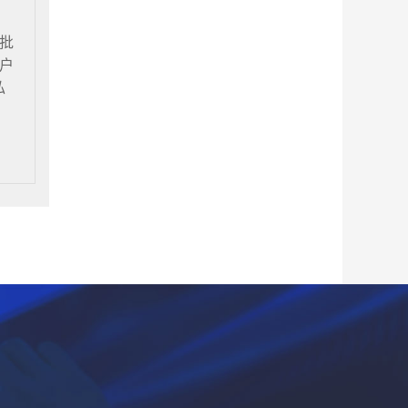
批
户
私