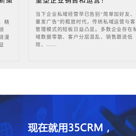
新策
重塑企业销售和运营？
当下企业私域经营早已告别“简单加好友、
量发广告”的粗放时代，传统私域运营与客
、精
管理模式的短板日益凸显。多数企业存在
领
域数据零散、客户分层混乱、销售跟进低
链漫
效、......
显