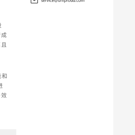
投
营成
惠且
能和
进
务效