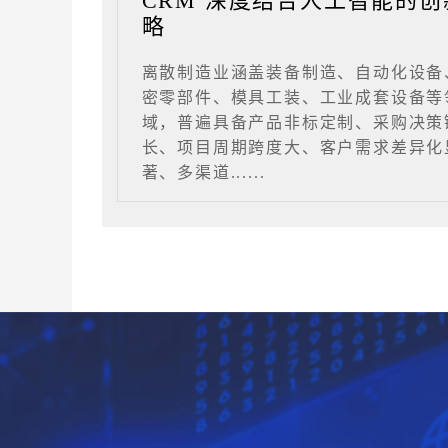
CRM 深度结合人工智能的创
略
离散制造业涵盖装备制造、自动化设备
密零部件、模具工装、工业成套设备等
域，普遍具备产品非标定制、采购决策
长、项目周期跨度大、客户需求差异化
著、多渠道......