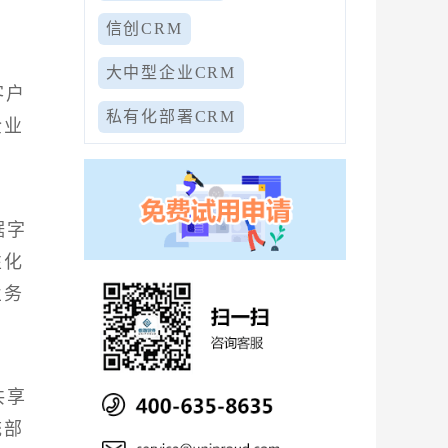
信创CRM
大中型企业CRM
客户
私有化部署CRM
企业
据字
性化
业务
共享
统部