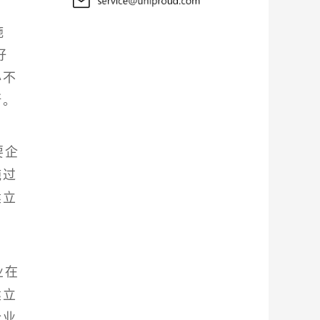
施
好
必不
断。
要企
施过
建立
。
业在
建立
企业