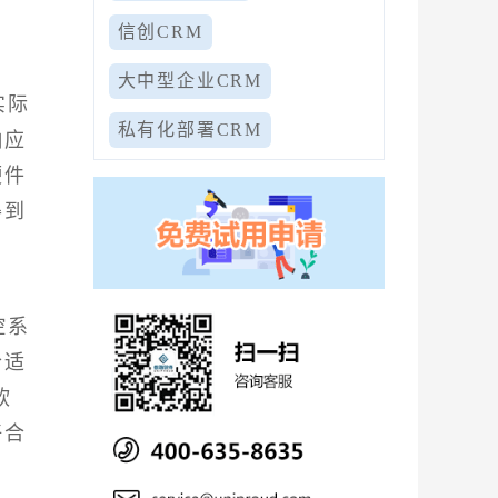
信创CRM
大中型企业CRM
实际
私有化部署CRM
响应
硬件
得到
控系
合适
软
好合