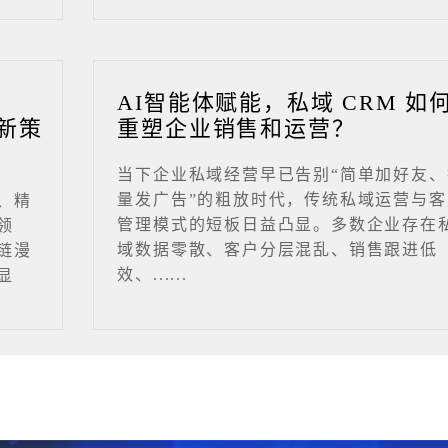
业
AI智能体赋能，私域 CRM 如
新策
重塑企业销售和运营？
当下企业私域经营早已告别“简单加好友、
量发广告”的粗放时代，传统私域运营与客
、精
管理模式的短板日益凸显。多数企业存在
领
域数据零散、客户分层混乱、销售跟进低
链漫
效、......
显