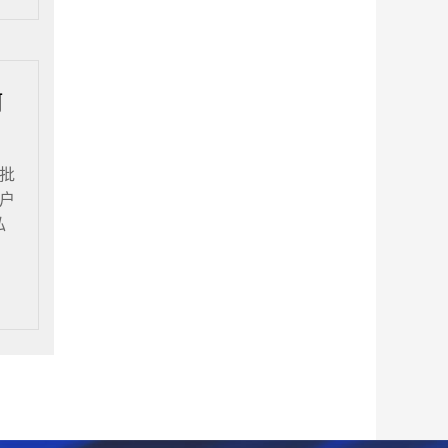
何
批
户
私