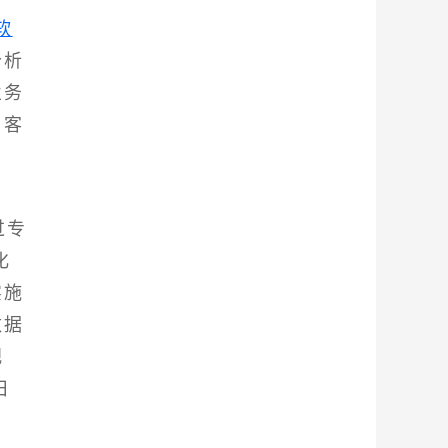
软
分析
业务
。客
过专
化
实施
数据
视
日