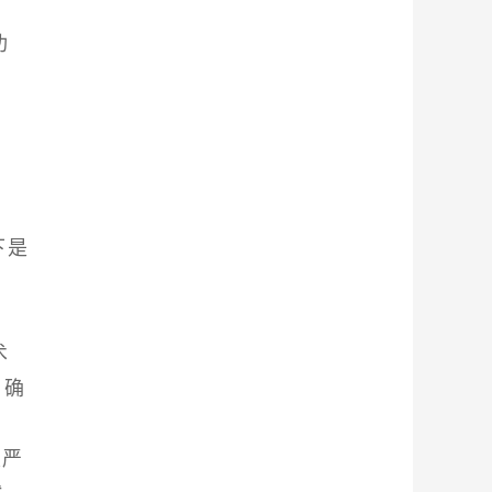
功
下是
术
，确
定严