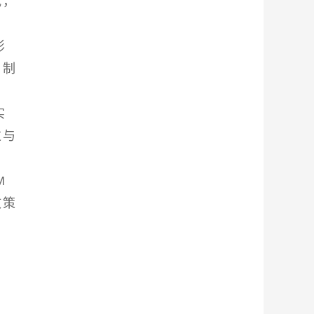
试，
影
，制
实
过与
M
政策