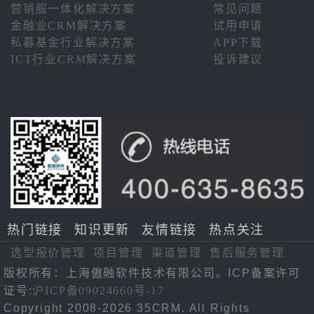
营销服一体化解决方案
常见问题
金融业CRM解决方案
试用申请
私募基金行业解决方案
APP下载
ICT行业CRM解决方案
投诉建议
热门链接
知识更新
友情链接
热点关注
选型报价管理
项目管理
渠道管理
售后服务管理
版权所有：上海傲融软件技术有限公司。ICP备案许可
证号:
沪ICP备09024660号-17
Copyright 2008-2026 35CRM. All Rights