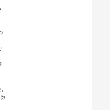
中，
存
的
预
要。
和数