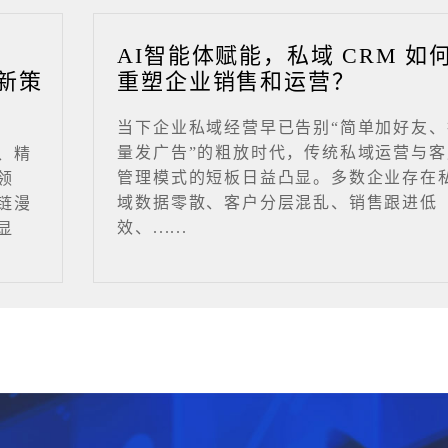
业
AI智能体赋能，私域 CRM 如
新策
重塑企业销售和运营？
当下企业私域经营早已告别“简单加好友、
量发广告”的粗放时代，传统私域运营与客
、精
管理模式的短板日益凸显。多数企业存在
领
域数据零散、客户分层混乱、销售跟进低
链漫
效、......
显