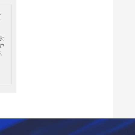
何
批
户
私