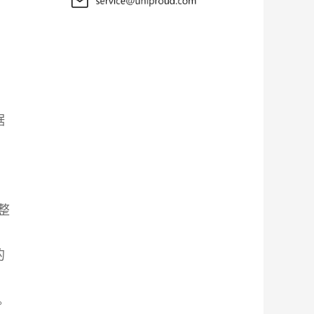
据
整
的
。