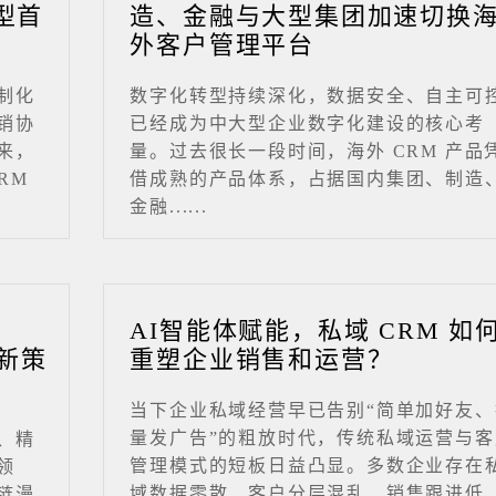
型首
造、金融与大型集团加速切换
外客户管理平台
制化
数字化转型持续深化，数据安全、自主可
销协
已经成为中大型企业数字化建设的核心考
来，
量。过去很长一段时间，海外 CRM 产品
RM
借成熟的产品体系，占据国内集团、制造
金融......
业
AI智能体赋能，私域 CRM 如
新策
重塑企业销售和运营？
当下企业私域经营早已告别“简单加好友、
量发广告”的粗放时代，传统私域运营与客
、精
管理模式的短板日益凸显。多数企业存在
领
域数据零散、客户分层混乱、销售跟进低
链漫