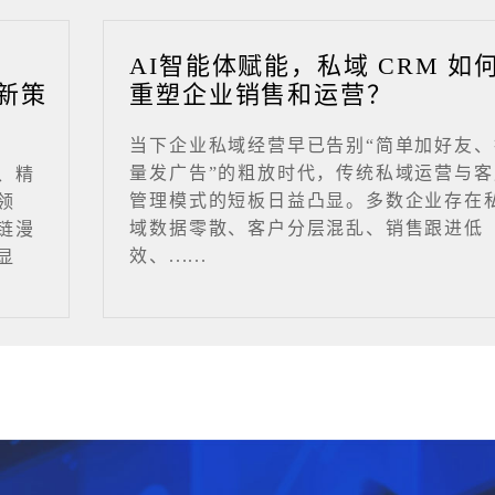
业
AI智能体赋能，私域 CRM 如
新策
重塑企业销售和运营？
当下企业私域经营早已告别“简单加好友、
量发广告”的粗放时代，传统私域运营与客
、精
管理模式的短板日益凸显。多数企业存在
领
域数据零散、客户分层混乱、销售跟进低
链漫
效、......
显