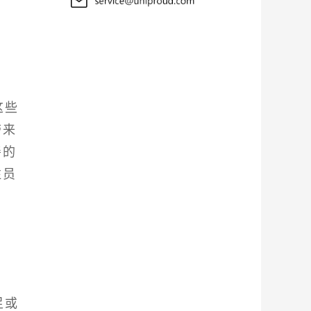
这些
带来
善的
注员
足或