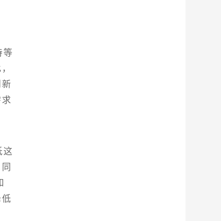
持等
此，
创新
需求
低这
，同
和
降低