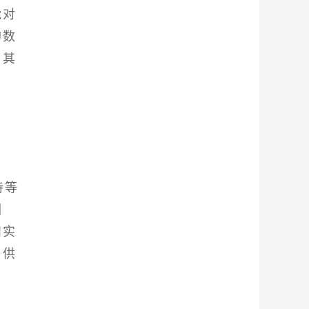
能对
的数
与其
持等
因
和实
与供