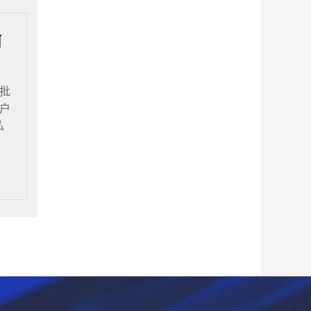
何
批
户
私